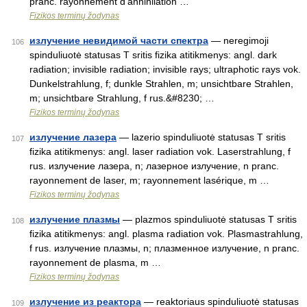
pranc. rayonnement d’annihilation …
Fizikos terminų žodynas
излучение невидимой части спектра
— neregimoji
106
spinduliuotė statusas T sritis fizika atitikmenys: angl. dark
radiation; invisible radiation; invisible rays; ultraphotic rays vok.
Dunkelstrahlung, f; dunkle Strahlen, m; unsichtbare Strahlen,
m; unsichtbare Strahlung, f rus.&#8230; …
Fizikos terminų žodynas
излучение лазера
— lazerio spinduliuotė statusas T sritis
107
fizika atitikmenys: angl. laser radiation vok. Laserstrahlung, f
rus. излучение лазера, n; лазерное излучение, n pranc.
rayonnement de laser, m; rayonnement lasérique, m …
Fizikos terminų žodynas
излучение плазмы
— plazmos spinduliuotė statusas T sritis
108
fizika atitikmenys: angl. plasma radiation vok. Plasmastrahlung,
f rus. излучение плазмы, n; плазменное излучение, n pranc.
rayonnement de plasma, m …
Fizikos terminų žodynas
излучение из реактора
— reaktoriaus spinduliuotė statusas
109