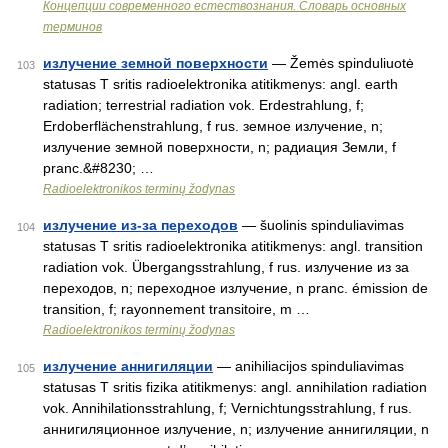
Концепции современного естествознания. Словарь основных
терминов
излучение земной поверхности
— Žemės spinduliuotė
103
statusas T sritis radioelektronika atitikmenys: angl. earth
radiation; terrestrial radiation vok. Erdestrahlung, f;
Erdoberflächenstrahlung, f rus. земное излучение, n;
излучение земной поверхности, n; радиация Земли, f
pranc.&#8230; …
Radioelektronikos terminų žodynas
излучение из-за переходов
— šuolinis spinduliavimas
104
statusas T sritis radioelektronika atitikmenys: angl. transition
radiation vok. Übergangsstrahlung, f rus. излучение из за
переходов, n; переходное излучение, n pranc. émission de
transition, f; rayonnement transitoire, m …
Radioelektronikos terminų žodynas
излучение аннигиляции
— anihiliacijos spinduliavimas
105
statusas T sritis fizika atitikmenys: angl. annihilation radiation
vok. Annihilationsstrahlung, f; Vernichtungsstrahlung, f rus.
аннигиляционное излучение, n; излучение аннигиляции, n