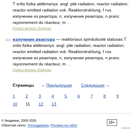
T sritis fizika atitikmenys: angl. pile radiation; reactor radiation;
reactor emitted radiation vok. Reaktorstrahlung, f rus.
излучение из реактора, n; излучение реактора, n pranc.
rayonnement du réacteur, m …
Fizikos terminų žodynas
излучение реактора
— reaktoriaus spinduliuotė statusas T
110
sritis fizika atitikmenys: angl. pile radiation; reactor radiation;
reactor emitted radiation vok. Reaktorstrahlung, f rus.
излучение из реактора, n; излучение реактора, n pranc.
rayonnement du réacteur, m …
Fizikos terminų žodynas
Страницы
←
Предыдущая
Следующая
→
1
2
3
4
5
6
7
8
9
10
11
12
13
© Академик, 2000-2026
18+
Обратная связь:
Техподдержка
,
Реклама на сайте